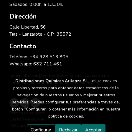
Sábados: 8:00h. a 13.30h.
Dirección
Calle Libertad, 56
Tías - Lanzarote - C.P.: 35572
Contacto
Teléfono: +34 928 513 805
Whatsapp: 682 711 461
administracion@distribucionesquimicasarilanza.es
Distribuciones Químicas Arilanza S.L.
utiliza cookies
comercial@distribucionesquimicasarilanza.es
propias y terceros para obtener datos estadísticos de la
navegación de nuestros usuarios y mejorar nuestros
servicios. Puedes configurar tus preferencias a través del
botón “Configurar” o obtener más información en nuestra
Política de cookies
política de cookies
.
Gestión de cookies
Política de privacidad
Configurar
Rechazar
Aceptar