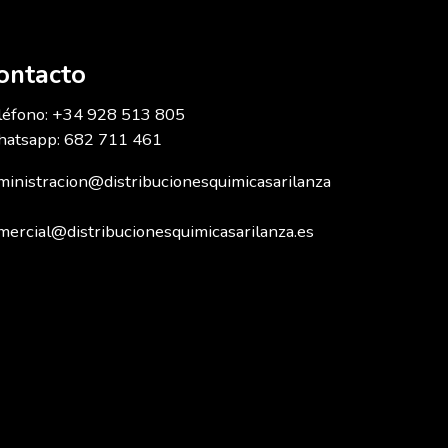
ontacto
léfono: +34 928 513 805
atsapp: 682 711 461
ministracion@distribucionesquimicasarilanza
mercial@distribucionesquimicasarilanza.es